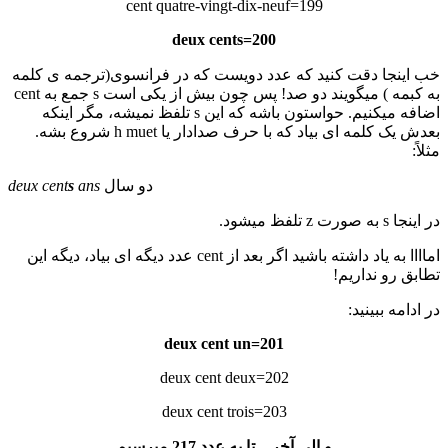
199=cent quatre-vingt-dix-neuf
200=deux cents
خب اینجا دقت کنید که عدد دویست که در فرانسوی(ترجمه ی کلمه
به کبمه ) میگویند دو صد! پس چون بیش از یکی است s جمع به cent
اضافه میکنیم. حواستون باشه که این s تلفظ نمیشه، مگر اینکه
بعدش یک کلمه ای بیاد که با حرف صدادار یا h muet شروع بشه.
مثلاً:
دو سال
ans
s
deux cent
در اینجا s به صورت z تلفظ میشود.
اماااا به یاد داشته باشید اگر بعد از cent عدد دیگه ای بیاد، دیگه این
تطابق رو نداریم!
در ادامه ببینید:
201=deux cent un
202=deux cent deux
203=deux cent trois
و الی آخر…تا به عدد 217 میرسیم