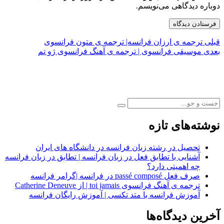
دوباره دیدگاهی می‌نویسم.
Previous
راهبری
قبلی
ترجمه ی ارزان فرانسه| ترجمه ی متون فرانسوی
post:
Next
بعدی
موسیقی فرانسوی | ترجمه ی آهنگ فرانسوی ژو تم
نوشته
post:
نوشته‌های تازه
تحصیل در رشته زبان فرانسه در دانشگاه های ایران
آشنایی با تطابق فعل در زبان فرانسه | تطابق در زبان فرانسه
چه اهمیتی دارد؟
صرف فعل passé composé در فرانسه |گرامر فرانسه
ترجمه ی آهنگ فرانسوی toi jamais | از Catherine Deneuve
آموزش فرانسه با متد تکسی | آموزش رایگان فرانسه
آخرین دیدگاه‌ها