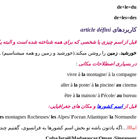
de+le=du
de+les=des
کاربردهای
article défini
قبل از اسم چیزی یا شخصی که برای همه شناخته شده است و البته 
خورشید
،
زمین
را روشن میکند.(خورشید و زمین رو همه میشناسیم) .
در بسیاری اصطلاحات مکانی
:
vivre à
la
montagne/ à la compagne
aller à
la
poste/ à
la
piscine/
au
cinema
être à
la
maison/ à
l’
école/
au
bureau
قبل از
اسم کشورها
و مکان های جغرافیایی:
les
montagnes Rocheuses/
les
Alpes/
l’
ocean Atlantique/
la
Normandie
اماااا
…اگه یادتون باشه تو بخش اسم کشورها به فرانسوی، گفتیم چندت
Cuba
/
Israël
/
Madagascar
/
Oman
/
Singapour