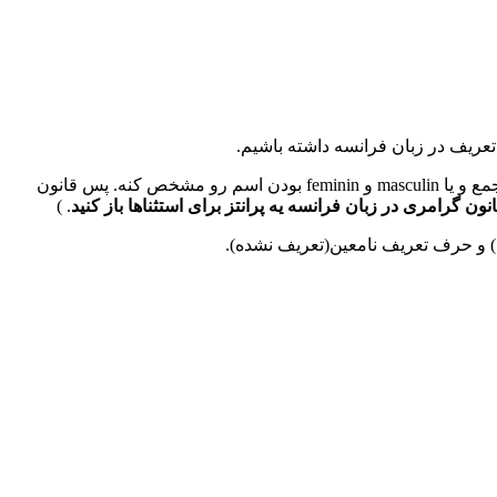
تعریف در زبان فرانسه داشته باشیم.
ارتیکل همونطور که میدونید همون حرف تعریف هستش. هر اسمی در زبان فرانسه باید یک معرف(یا همون ارتیکل داشته باشه)، که مفرد یا جمع و یا masculin و feminin بودن اسم رو مشخص کنه. پس قانون
ون گرامری در زبان فرانسه یه پرانتز برای استثناها باز کنید
. )
 و حرف تعریف نامعین(تعریف نشده).