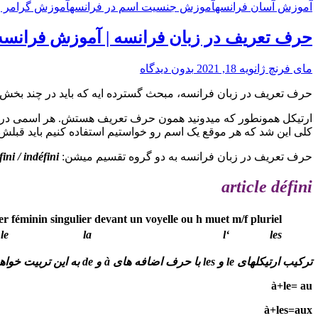
آموزش آسان فرانسه
آموزش جنسیت اسم در فرانسه
آموزش گرامر ز
حرف تعریف در زبان فرانسه | آموزش فرانسه
مای فرنچ
ژانویه 18, 2021
بدون دیدگاه
حرف تعریف در زبان فرانسه، مبحث گسترده ایه که باید در چند بخش ا
کلی این شد که هر موقع یک اسم رو خواستیم استفاده کنیم باید قبلش ا
حرف تعریف در زبان فرانسه به دو گروه تقسیم میشن:
fini / indéfini
article défini
er
féminin singulier
devant un voyelle ou h muet
m/f pluriel
le
la
‘l
les
ترکیب ارتیکلهای le و les با حرف اضافه های à و de به این تربیت خواهد بود:
à+le= au
à+les=aux