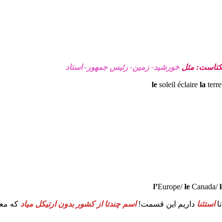
یکتاست: مثل
خورشید- زمین- رئیس جمهور- استاد
le
soleil éclaire
la
terre
l’
Europe/
le
Canada/
ا
استثنا
داریم این قسمت!
اسم چندتا از کشور بدون ارتیکل میاد
که معر