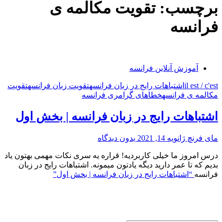
برچسب:
تقویت مکالمه ی
فرانسه
آموزش آنلاین فرانسه
il est / c'est
اشتباهات رایج در زبان فرانسه
تقویت زبان فرانسه
تقویت
مکالمه ی فرانسه
خطاهای گرامری فرانسه
اشتباهات رایج در زبان فرانسه | بخش اول
مای فرنچ
ژانویه 14, 2021
بدون دیدگاه
درس امروز ما خیلی کاربردیه! قراره یه سری نکات مهمی بهتون یاد
بدیم که تا عمر دارید دیگه یادتون میمونه. اشتباهات رایج در زبان
فرانسه
“اشتباهات رایج در زبان فرانسه | بخش اول”