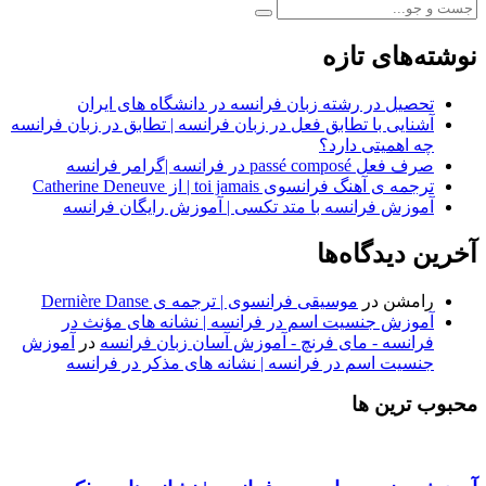
نوشته‌های تازه
تحصیل در رشته زبان فرانسه در دانشگاه های ایران
آشنایی با تطابق فعل در زبان فرانسه | تطابق در زبان فرانسه
چه اهمیتی دارد؟
صرف فعل passé composé در فرانسه |گرامر فرانسه
ترجمه ی آهنگ فرانسوی toi jamais | از Catherine Deneuve
آموزش فرانسه با متد تکسی | آموزش رایگان فرانسه
آخرین دیدگاه‌ها
رامشن
در
موسیقی فرانسوی | ترجمه ی Dernière Danse
آموزش جنسیت اسم در فرانسه | نشانه های مؤنث در
فرانسه - مای فرنچ - آموزش آسان زبان فرانسه
در
آموزش
جنسیت اسم در فرانسه | نشانه های مذکر در فرانسه
محبوب ترین ها