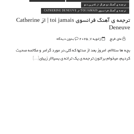
ترجمه ی آهنگ تو هرگز از کاترین دنو
ترجمه ی آهنگ فرانسوی TOI JAMAIS از CATHERINE DENEUVE
ترجمه ی آهنگ فرانسوی toi jamais | از Catherine
Deneuve
مای فرنچ
ژانویه 7, 2025
بدون دیدگاه
بچه ها سلااام. امروز بعد از مدتها که کلی در مورد گرامر و مکالمه صحبت
کردیم، میخوام براتون ترجمه ی یک ترانه ی بسیااار زیبای