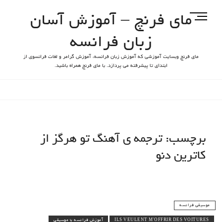
مای فرنچ – آموزش آسان
M
e
زبان فرانسه
n
u
مای فرنچ وبسایت آموزشی که آموزش زبان فرانسه، آموزش گرامر و لغات فرانسوی از
B
ابتدای تا پیشرفته می پردازد. با مای فرنچ همراه باشید.
u
t
t
o
n
برچسب:
ترجمه ی آهنگ تو هرگز از
کاترین دنو
موسیقی فرانسه
ILS VEULENT M'OFFRIR DES VOITURES
آموزش فرانسه با موسیقی