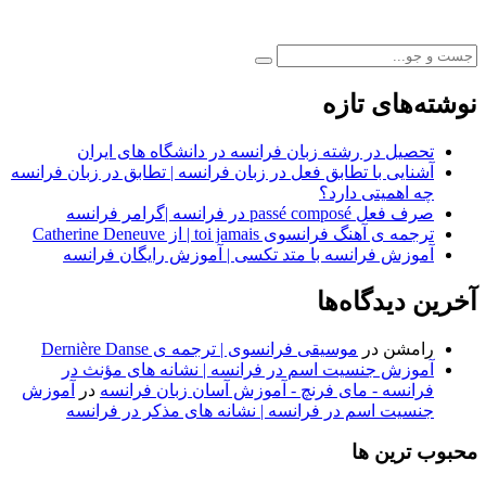
نوشته‌های تازه
تحصیل در رشته زبان فرانسه در دانشگاه های ایران
آشنایی با تطابق فعل در زبان فرانسه | تطابق در زبان فرانسه
چه اهمیتی دارد؟
صرف فعل passé composé در فرانسه |گرامر فرانسه
ترجمه ی آهنگ فرانسوی toi jamais | از Catherine Deneuve
آموزش فرانسه با متد تکسی | آموزش رایگان فرانسه
آخرین دیدگاه‌ها
رامشن
در
موسیقی فرانسوی | ترجمه ی Dernière Danse
آموزش جنسیت اسم در فرانسه | نشانه های مؤنث در
فرانسه - مای فرنچ - آموزش آسان زبان فرانسه
در
آموزش
جنسیت اسم در فرانسه | نشانه های مذکر در فرانسه
محبوب ترین ها