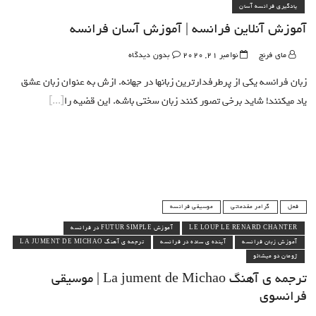
یادگیری فرانسه آسان
آموزش آنلاین فرانسه | آموزش آسان فرانسه
مای فرنچ
نوامبر 21, 2020
بدون دیدگاه
زبان فرانسه یکی از پرطرفدارترین زبانها در جهانه. ازش به عنوان زبان عشق
یاد میکنند! شاید برخی تصور کنند زبان سختی باشه. این قضیه را
فعل
گرامر مقدماتی
موسیقی فرانسه
LE LOUP LE RENARD CHANTER
آموزش FUTUR SIMPLE در فرانسه
آموزش زبان فرانسه
آینده ی ساده در فرانسه
ترجمه ی آهنگ LA JUMENT DE MICHAO
ژومان دو میشائو
ترجمه ی آهنگ La jument de Michao | موسیقی
فرانسوی