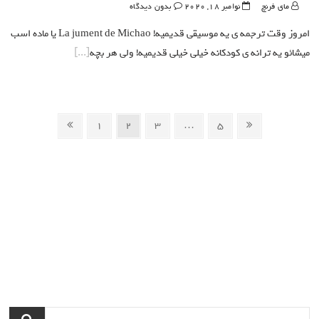
مای فرنچ
نوامبر 18, 2020
بدون دیدگاه
امروز وقت ترجمه ی یه موسیقی قدیمیه! La jument de Michao یا ماده اسب
میشائو یه ترانه ی کودکانه خیلی خیلی قدیمیه! ولی هر بچه
راهبری
صفحه
Page
Page
Page
Page
صفحه
1
2
3
…
5
نوشته‌ها
بعد
قبل