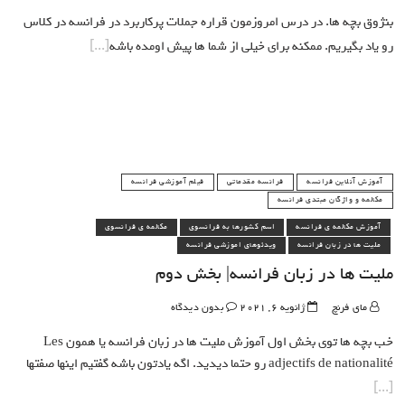
بنژوق بچه ها. در درس امروزمون قراره جملات پرکاربرد در فرانسه در کلاس
رو یاد بگیریم. ممکنه برای خیلی از شما ها پیش اومده باشه
آموزش آنلاین فرانسه
فرانسه مقدماتی
فیلم آموزشی فرانسه
مکالمه و واژگان مبتدی فرانسه
آموزش مکالمه ی فرانسه
اسم کشورها به فرانسوی
مکالمه ی فرانسوی
ملیت ها در زبان فرانسه
ویدئوهای اموزشی فرانسه
ملیت ها در زبان فرانسه| بخش دوم
مای فرنچ
ژانویه 6, 2021
بدون دیدگاه
خب بچه ها توی بخش اول آموزش ملیت ها در زبان فرانسه یا همون Les
adjectifs de nationalité رو حتما دیدید. اگه یادتون باشه گفتیم اینها صفتها