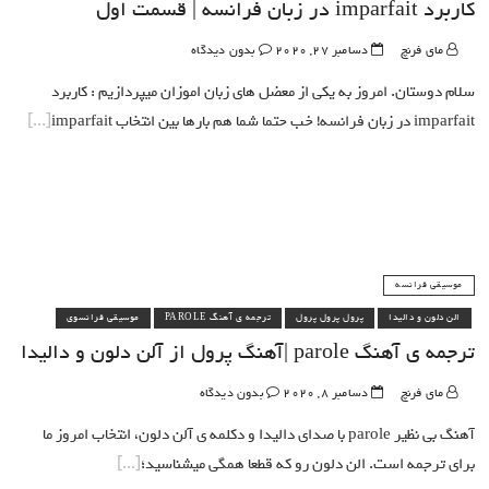
کاربرد imparfait در زبان فرانسه | قسمت اول
مای فرنچ
دسامبر 27, 2020
بدون دیدگاه
سلام دوستان. امروز به یکی از معضل های زبان اموزان میپردازیم : کاربرد
imparfait در زبان فرانسه! خب حتما شما هم بارها بین انتخاب imparfait
موسیقی فرانسه
الن دلون و دالیدا
پرول پرول پرول
ترجمه ی آهنگ PAROLE
موسیقی فرانسوی
ترجمه ی آهنگ parole |آهنگ پرول از آلن دلون و دالیدا
مای فرنچ
دسامبر 8, 2020
بدون دیدگاه
آهنگ بی نظیر parole با صدای دالیدا و دکلمه ی آلن دلون، انتخاب امروز ما
برای ترجمه است. الن دلون رو که قطعا همگی میشناسید؛