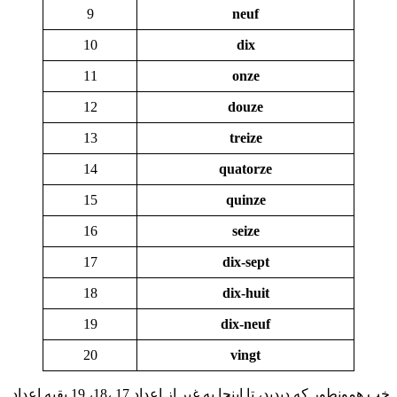
9
neuf
10
dix
11
onze
12
douze
13
treize
14
quatorze
15
quinze
16
seize
17
dix-sept
18
dix-huit
19
dix-neuf
20
vingt
خب همونطور که دیدید، تا اینجا به غیر از اعداد 17 ،18، 19 بقیه اعداد