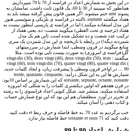
در این بخش به شمارش اعداد در فرانسه از 70 تا 79 میپردازیم.
همانطور که میبینید از 30 تا 60، یک قانون ثابت داشت. تمامشان به
پسوند ante ختم میشوند. اگر همین قانون پیش گرفته میشد باید به
هفتاد میگفتند septante. (البته در فرانسه ی بلژیکی و سوئیسی هنوز
این مدل استفاده میکنند.) اما در فرانسه ی پاریسی اینطور نیست به
هفتاد (ترجمه ی تحت الفظی) میگویند شصت- ده. یعنی هفتاد از
ترکیب عدد شصت و ده تشکیل شده است. (این هم یک مدل
شمردنه دیگه!) در رابطه با تاریخچه ی این مدل شمردن یک سری
منابع میگویند در قرون وسطی، ابتدا شمارش در سرزمینهای
گُل(فرانسه ی امروزی) به صورت بیست تایی بوده است. مثلا
میگفتند : vingt-dix (30), deux vingt (40), deux vingt-dix (50), trois
vingt (60), trois vingt-dix (70), quatre vingt (80), quatre vingt dix (
90 … در اواخر قرون وسطی با پیشرفت زبان، و ایجاد کلمات جدید،
شمارش ها این به این شکل درآمد: trente, quarante, cinquante,
soixante, septante, octante, nonante که این شمارش بر اساس 10بود.
در قرن هفدهم که اولین دیکشنری کلمات را به شکلی که امروزه
استفاده میکنند، منتشر شد، شکل کنونی اعداد فرانسوی را به رشته
ی تحریر در آورد. منطقشان هم این بود که این نوع شمارش حساب
و کتاب ذهنی را آسان میکند.
خب برگردیم به عدد 70. به خط فاصله و حرف ربط et دقت کنید.
دقت کنید که 71 soixante et onze خط فاصله نیاز ندارد.
شمارش اعداد 80 تا 89