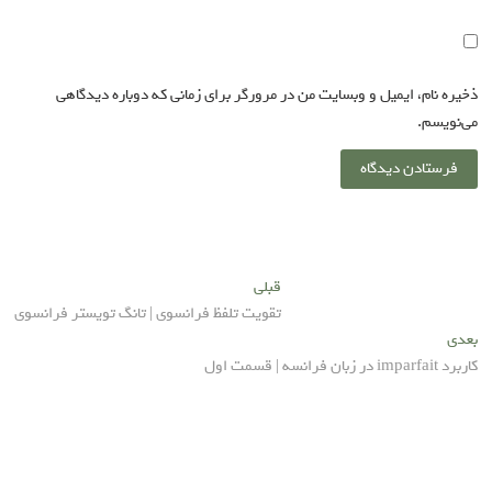
ذخیره نام، ایمیل و وبسایت من در مرورگر برای زمانی که دوباره دیدگاهی
می‌نویسم.
راهبری
Previous
قبلی
post:
تقویت تلفظ فرانسوی | تانگ تویستر فرانسوی
نوشته
Next
بعدی
post:
کاربرد imparfait در زبان فرانسه | قسمت اول