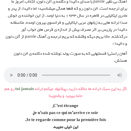
آهنگ بی نظیر parole با صدای دالیدا و دکلمه ی آلن دلون، انتخاب امروز ما
برای ترجمه است. الن دلون رو که قطعا همگی میشناسید؛ اما دالیدا، از پدر و
مادری ایتالیایی در قاهره در سال 1933 به دنیا اومد. از این خواننده ی خوش
صدا ترانه هایی به زبانهای عربی ایتالیایی و فرانسوی بیرون اومده. متاسفانه
دالیدا در پاریس بر اثر مصرف بیش از اندازه ی قرص های خواب آور
درگذشته. حالا بریم دیگه وقتشه که بریم ترجمه ی آهنگ parole از آلن دلون
و دالیدا :
آهان راستی! قسمتهایی که به صورت بولد نوشته شده دکلمه ی الن دلون
هستش.
اگر به این سبک ترانه ها علاقه دارید، پیشنهاد میکنم ترانه
toi jamais
رو هم
حتما ببینید و بشنوید!
C’est étrange,
je n’sais pas ce qui m’arrive ce soir,
Je te regarde comme pour la première fois.
این خیلی عجیبه
،