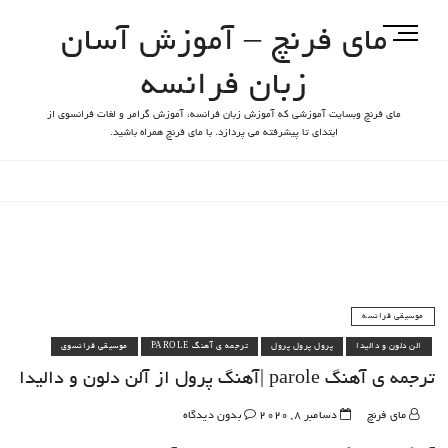
مای فرنچ – آموزش آسان
M
e
زبان فرانسه
n
u
مای فرنچ وبسایت آموزشی که آموزش زبان فرانسه، آموزش گرامر و لغات فرانسوی از
B
ابتدای تا پیشرفته می پردازد. با مای فرنچ همراه باشید.
u
t
t
o
n
موسیقی فرانسه
الن دلون و دالیدا
پرول پرول پرول
ترجمه ی آهنگ PAROLE
موسیقی فرانسوی
ترجمه ی آهنگ parole |آهنگ پرول از آلن دلون و دالیدا
مای فرنچ
دسامبر 8, 2020
بدون دیدگاه