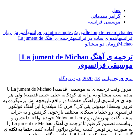
فعل
گرامر مقدماتی
موسیقی فرانسه
le loup le renard chanter
آموزش futur simple در فرانسه
آموزش زبان
فرانسه
آینده ی ساده در فرانسه
ترجمه ی آهنگ La jument de
Michao
ژومان دو میشائو
ترجمه ی آهنگ La jument de Michao |
موسیقی فرانسوی
مای فرنچ
نوامبر 18, 2020
بدون دیدگاه
امروز وقت ترجمه ی یه موسیقی قدیمیه! La jument de Michao یا
ماده اسب میشائو یه ترانه ی کودکانه خیلی خیلی قدیمیه! ولی هر
بچه ی فرانسوی این آهنگو حفظه! در واقع تاریخچه اش برمیگرده به
قرون وسطا! میدونی ینی کی؟ قرن 15 میلادی! این آهنگ فولکور
فرانسوی رو خیلیا با سبکای مختلف بازخونی کردنش و به جرات
میشه گفت بهترینش رو Nolwenn Leroy خونده. واقعا دلنشین و
زیباست. تصمیم گرفتیم تا ترجمه ی آهنگ La jument de Michao را
به صورت زیر نویس کلیپ زیباش براتون آماده کنیم.
حتما به نکته ی
گرامری این بخش که در انتها قرار دادیم، نگاهی بندازید.