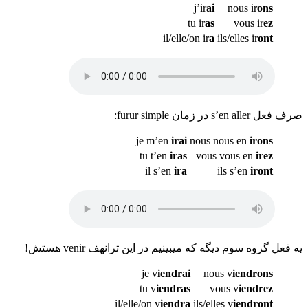
j’ir
ai
nous ir
ons
tu ir
as
vous ir
ez
il/elle/on ir
a
ils/elles ir
ont
صرف فعل s’en aller در زمان furur simple:
je m’en
irai
nous nous en
irons
tu t’en
iras
vous vous en
irez
il s’en
ira
ils s’en
iront
یه فعل گروه سوم دیگه که میبینیم در این ترانهف venir هستش!
je v
iendrai
nous v
iendrons
tu v
iendras
vous v
iendrez
il/elle/on v
iendra
ils/elles v
iendront