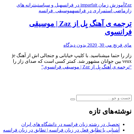
Zaz
آموزش زمان imparfait در فرانسه
بل و سباستین
ترانه های
زاز
ماضی استمراری در فرانسه
موسیقی_فرانسه
ترجمه ی آهنگ بِل از Zaz | موسیقی
فرانسوی
مای فرنچ
می 30, 2020
بدون دیدگاه
زاز را حتما میشناسید. با کلیپ خیابانی و جنجالی اش از آهنگ je
veux بین جوانان مشهور شد. کمتر کسی است که صدای زاز را
“ترجمه ی آهنگ بِل از Zaz | موسیقی فرانسوی”
نوشته‌های تازه
تحصیل در رشته زبان فرانسه در دانشگاه های ایران
آشنایی با تطابق فعل در زبان فرانسه | تطابق در زبان فرانسه