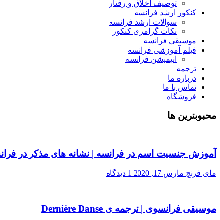
توصیف اخلاق و رفتار
کنکور ارشد فرانسه
سوالات ارشد فرانسه
نکات گرامری کنکور
موسیقی فرانسه
فیلم آموزشی فرانسه
انیمیشن فرانسه
ترجمه
درباره ما
تماس با ما
فروشگاه
محبوبترین ها
آموزش جنسیت اسم در فرانسه | نشانه های مذکر در فران
مای فرنچ
مارس 17, 2020
1 دیدگاه
موسیقی فرانسوی | ترجمه ی Dernière Danse