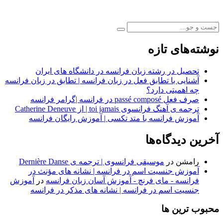
انیمیشن
|
تاریخچه
ی
زبان
نوشته‌های تازه
فرانسه”
تحصیل در رشته زبان فرانسه در دانشگاه های ایران
آشنایی با تطابق فعل در زبان فرانسه | تطابق در زبان فرانسه
چه اهمیتی دارد؟
صرف فعل passé composé در فرانسه |گرامر فرانسه
ترجمه ی آهنگ فرانسوی toi jamais | از Catherine Deneuve
آموزش فرانسه با متد تکسی | آموزش رایگان فرانسه
آخرین دیدگاه‌ها
رامشن
در
موسیقی فرانسوی | ترجمه ی Dernière Danse
آموزش جنسیت اسم در فرانسه | نشانه های مؤنث در
فرانسه - مای فرنچ - آموزش آسان زبان فرانسه
در
آموزش
جنسیت اسم در فرانسه | نشانه های مذکر در فرانسه
محبوب ترین ها