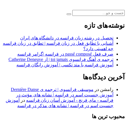
نوشته‌های تازه
تحصیل در رشته زبان فرانسه در دانشگاه های ایران
آشنایی با تطابق فعل در زبان فرانسه | تطابق در زبان فرانسه
چه اهمیتی دارد؟
صرف فعل passé composé در فرانسه |گرامر فرانسه
ترجمه ی آهنگ فرانسوی toi jamais | از Catherine Deneuve
آموزش فرانسه با متد تکسی | آموزش رایگان فرانسه
آخرین دیدگاه‌ها
رامشن
در
موسیقی فرانسوی | ترجمه ی Dernière Danse
آموزش جنسیت اسم در فرانسه | نشانه های مؤنث در
فرانسه - مای فرنچ - آموزش آسان زبان فرانسه
در
آموزش
جنسیت اسم در فرانسه | نشانه های مذکر در فرانسه
محبوب ترین ها