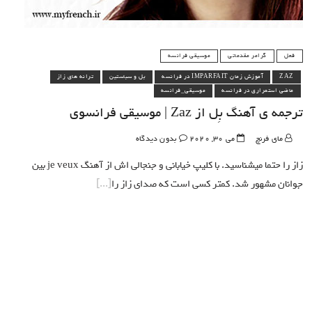
فعل
گرامر مقدماتی
موسیقی فرانسه
ZAZ
آموزش زمان IMPARFAIT در فرانسه
بل و سباستین
ترانه های زاز
ماضی استمراری در فرانسه
موسیقی_فرانسه
ترجمه ی آهنگ بِل از Zaz | موسیقی فرانسوی
مای فرنچ
می 30, 2020
بدون دیدگاه
زاز را حتما میشناسید. با کلیپ خیابانی و جنجالی اش از آهنگ je veux بین
جوانان مشهور شد. کمتر کسی است که صدای زاز را