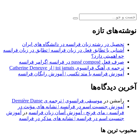
نوشته‌های تازه
تحصیل در رشته زبان فرانسه در دانشگاه های ایران
آشنایی با تطابق فعل در زبان فرانسه | تطابق در زبان فرانسه
چه اهمیتی دارد؟
صرف فعل passé composé در فرانسه |گرامر فرانسه
ترجمه ی آهنگ فرانسوی toi jamais | از Catherine Deneuve
آموزش فرانسه با متد تکسی | آموزش رایگان فرانسه
آخرین دیدگاه‌ها
رامشن
در
موسیقی فرانسوی | ترجمه ی Dernière Danse
آموزش جنسیت اسم در فرانسه | نشانه های مؤنث در
فرانسه - مای فرنچ - آموزش آسان زبان فرانسه
در
آموزش
جنسیت اسم در فرانسه | نشانه های مذکر در فرانسه
محبوب ترین ها