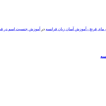
 مای فرنچ - آموزش آسان زبان فرانسه
در
آموزش جنسیت اسم در فران
سه