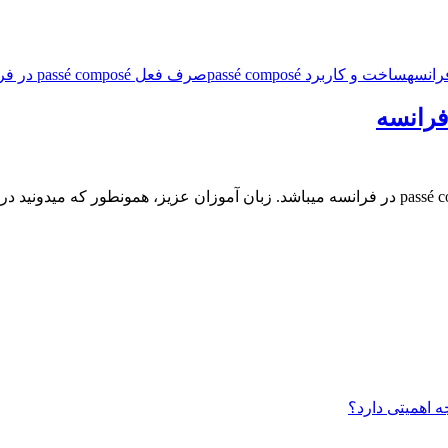
رانسه
ساخت و کاربرد passé composé
صرف فعل passé composé در فرانسه
ه اهمیتی دارد؟