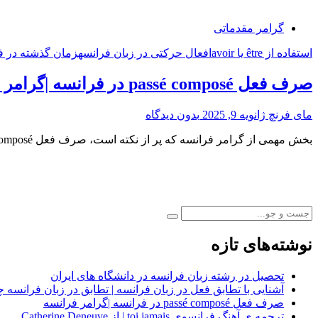
گرامر مقدماتی
استفاده از être یا avoir
افعال حرکتی در زبان فرانسه
زمان گذشته در ف
صرف فعل passé composé در فرانسه |گرامر فرانسه
مای فرنچ
ژانویه 9, 2025
بدون دیدگاه
بخش مهمی از گرامر فرانسه که پر از نکته است، صرف فعل passé composé در فرانسه میباشد. زبان آموزان عزیز، همونطور که میدونید در زبان
نوشته‌های تازه
تحصیل در رشته زبان فرانسه در دانشگاه های ایران
آشنایی با تطابق فعل در زبان فرانسه | تطابق در زبان فرانسه چ
صرف فعل passé composé در فرانسه |گرامر فرانسه
ترجمه ی آهنگ فرانسوی toi jamais | از Catherine Deneuve