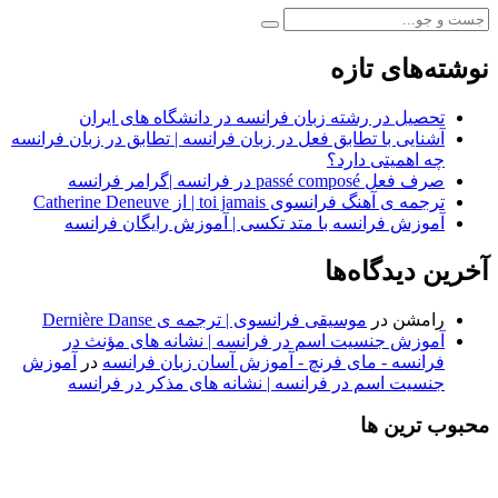
نوشته‌های تازه
تحصیل در رشته زبان فرانسه در دانشگاه های ایران
آشنایی با تطابق فعل در زبان فرانسه | تطابق در زبان فرانسه
چه اهمیتی دارد؟
صرف فعل passé composé در فرانسه |گرامر فرانسه
ترجمه ی آهنگ فرانسوی toi jamais | از Catherine Deneuve
آموزش فرانسه با متد تکسی | آموزش رایگان فرانسه
آخرین دیدگاه‌ها
رامشن
در
موسیقی فرانسوی | ترجمه ی Dernière Danse
آموزش جنسیت اسم در فرانسه | نشانه های مؤنث در
فرانسه - مای فرنچ - آموزش آسان زبان فرانسه
در
آموزش
جنسیت اسم در فرانسه | نشانه های مذکر در فرانسه
محبوب ترین ها