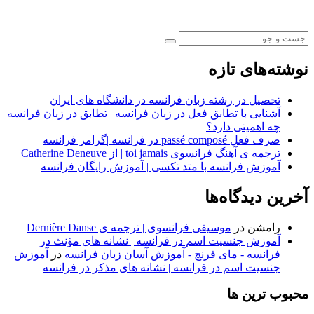
بِل
از
Zaz
|
موسیق
نوشته‌های تازه
فرانسو
تحصیل در رشته زبان فرانسه در دانشگاه های ایران
آشنایی با تطابق فعل در زبان فرانسه | تطابق در زبان فرانسه
چه اهمیتی دارد؟
صرف فعل passé composé در فرانسه |گرامر فرانسه
ترجمه ی آهنگ فرانسوی toi jamais | از Catherine Deneuve
آموزش فرانسه با متد تکسی | آموزش رایگان فرانسه
آخرین دیدگاه‌ها
رامشن
در
موسیقی فرانسوی | ترجمه ی Dernière Danse
آموزش جنسیت اسم در فرانسه | نشانه های مؤنث در
فرانسه - مای فرنچ - آموزش آسان زبان فرانسه
در
آموزش
جنسیت اسم در فرانسه | نشانه های مذکر در فرانسه
محبوب ترین ها