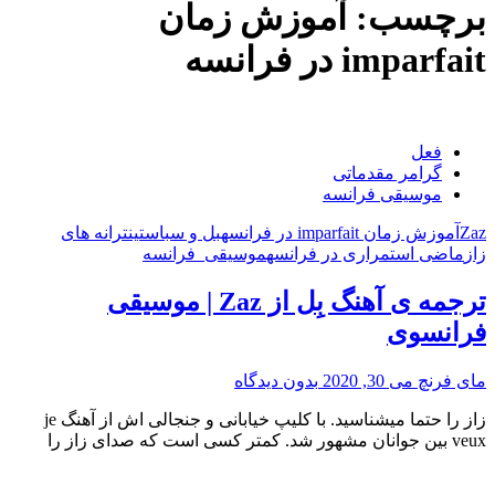
برچسب:
آموزش زمان
imparfait در فرانسه
فعل
گرامر مقدماتی
موسیقی فرانسه
Zaz
آموزش زمان imparfait در فرانسه
بل و سباستین
ترانه های
زاز
ماضی استمراری در فرانسه
موسیقی_فرانسه
ترجمه ی آهنگ بِل از Zaz | موسیقی
فرانسوی
مای فرنچ
می 30, 2020
بدون دیدگاه
زاز را حتما میشناسید. با کلیپ خیابانی و جنجالی اش از آهنگ je
“ترجمه
veux بین جوانان مشهور شد. کمتر کسی است که صدای زاز را
ی
آهنگ