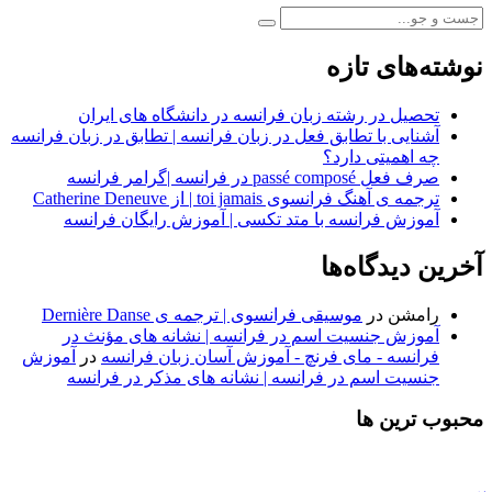
نوشته‌های تازه
تحصیل در رشته زبان فرانسه در دانشگاه های ایران
آشنایی با تطابق فعل در زبان فرانسه | تطابق در زبان فرانسه
چه اهمیتی دارد؟
صرف فعل passé composé در فرانسه |گرامر فرانسه
ترجمه ی آهنگ فرانسوی toi jamais | از Catherine Deneuve
آموزش فرانسه با متد تکسی | آموزش رایگان فرانسه
آخرین دیدگاه‌ها
رامشن
در
موسیقی فرانسوی | ترجمه ی Dernière Danse
آموزش جنسیت اسم در فرانسه | نشانه های مؤنث در
فرانسه - مای فرنچ - آموزش آسان زبان فرانسه
در
آموزش
جنسیت اسم در فرانسه | نشانه های مذکر در فرانسه
محبوب ترین ها