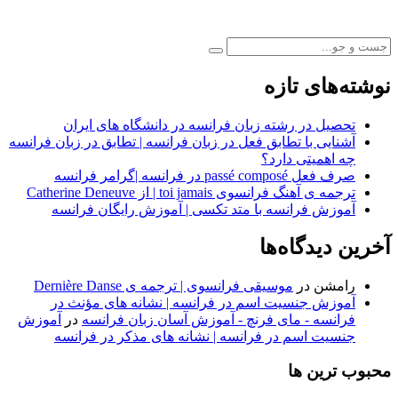
نوشته‌های تازه
تحصیل در رشته زبان فرانسه در دانشگاه های ایران
آشنایی با تطابق فعل در زبان فرانسه | تطابق در زبان فرانسه
چه اهمیتی دارد؟
صرف فعل passé composé در فرانسه |گرامر فرانسه
ترجمه ی آهنگ فرانسوی toi jamais | از Catherine Deneuve
آموزش فرانسه با متد تکسی | آموزش رایگان فرانسه
آخرین دیدگاه‌ها
رامشن
در
موسیقی فرانسوی | ترجمه ی Dernière Danse
آموزش جنسیت اسم در فرانسه | نشانه های مؤنث در
فرانسه - مای فرنچ - آموزش آسان زبان فرانسه
در
آموزش
جنسیت اسم در فرانسه | نشانه های مذکر در فرانسه
محبوب ترین ها