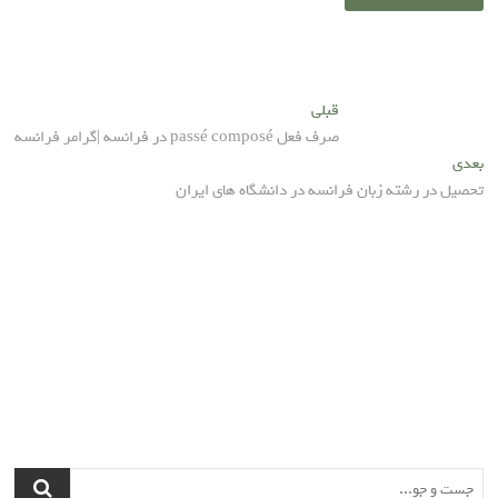
راهبری
Previous
قبلی
post:
صرف فعل passé composé در فرانسه |گرامر فرانسه
نوشته
Next
بعدی
post:
تحصیل در رشته زبان فرانسه در دانشگاه های ایران