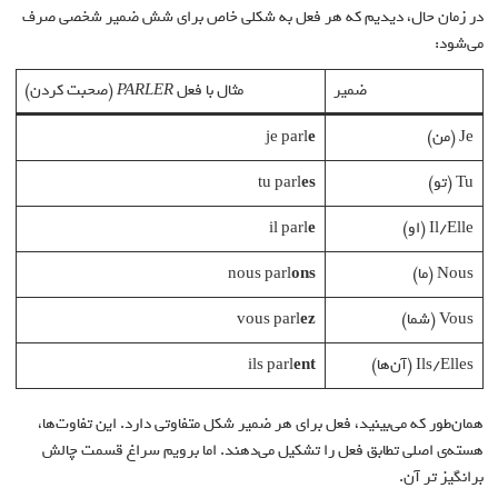
در زمان حال، دیدیم که هر فعل به شکلی خاص برای شش ضمیر شخصی صرف
می‌شود:
ضمیر
مثال با فعل
PARLER
(صحبت کردن)
Je (من)
e
je parl
Tu (تو)
es
tu parl
Il/Elle (او)
e
il parl
Nous (ما)
ons
nous parl
Vous (شما)
ez
vous parl
Ils/Elles (آن‌ها)
ent
ils parl
همان‌طور که می‌بینید، فعل برای هر ضمیر شکل متفاوتی دارد. این تفاوت‌ها،
هسته‌ی اصلی تطابق فعل را تشکیل می‌دهند. اما برویم سراغ قسمت چالش
برانگیز تر آن.