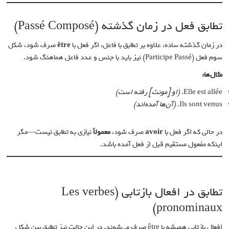
تطابق فعل در زمان گذشته (Passé Composé)
در زمان گذشته ساده، علاوه بر تطابق با فاعل، اگر فعل با
être
صرف شود، شکل
سوم فعل (Participe Passé) نیز باید با جنس و عدد فاعل هماهنگ شود.
مثال‌ها:
Elle est allée.
(او [مونث] رفته است)
Ils sont venus.
(آن‌ها آمده‌اند)
در حالی که اگر فعل با
avoir
صرف شود،
معمولاً
نیازی به تطابق نیست—مگر
اینکه مفعول مستقیم قبل از فعل آمده باشد.
تطابق در افعال بازتابی (Les verbes
pronominaux)
افعال بازتابی همیشه با être صرف می‌شوند. در این حالت نیز تطابق بین شکل