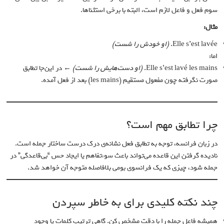
سوم فعل و فاعل لازم است، البته با برخی استثناها.
مثال:
Elle s’est lavée.
(او خودش را شست)
اما:
Elle s’est lavé les mains.
(او دست‌هایش را شست)
← در این‌جا تطابق
صورت نگرفته چون مفعول مستقیم (les mains) بعد از فعل آمده.
چرا تطابق مهم است؟
در زبان فرانسه، توجه به تطابق فعل نشانه‌ی درک درست ساختار جمله است.
نادیده گرفتن این قاعده می‌تواند باعث سوءتفاهم یا ایجاد حس “بی‌قاعدگی” در
جمله شود، چیزی که یک فرانسوی بومی بلافاصله متوجه آن خواهد شد.
چند نکته کلیدی برای به خاطر سپردن
همیشه فاعل جمله را با دقت مشخص کن. گاهی ترتیب کلمات یا وجود