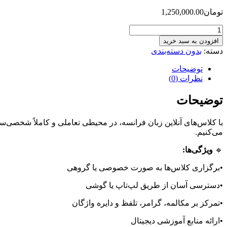
تومان
1,250,000.00
کلاس‌
آنلاین
افزودن به سبد خرید
زبان
دسته:
بدون دسته‌بندی
فرانسه
عدد
توضیحات
نظرات (0)
توضیحات
با کلاس‌های آنلاین زبان فرانسه، در محیطی تعاملی و کاملاً شخصی‌س
می‌کنیم.
🔹
ویژگی‌ها:
•برگزاری کلاس‌ها به صورت خصوصی یا گروهی
•دسترسی آسان از طریق لپ‌تاپ یا گوشی
•تمرکز بر مکالمه، گرامر، تلفظ و دایره واژگان
•ارائه منابع آموزشی دیجیتال