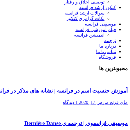
توصیف اخلاق و رفتار
کنکور ارشد فرانسه
سوالات ارشد فرانسه
نکات گرامری کنکور
موسیقی فرانسه
فیلم آموزشی فرانسه
انیمیشن فرانسه
ترجمه
درباره ما
تماس با ما
فروشگاه
محبوبترین ها
آموزش جنسیت اسم در فرانسه | نشانه های مذکر در فران
مای فرنچ
مارس 17, 2020
1 دیدگاه
موسیقی فرانسوی | ترجمه ی Dernière Danse