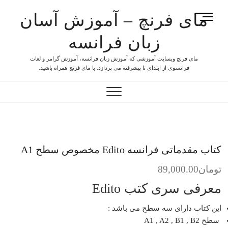
مای فرنچ – آموزش آسان
M
e
زبان فرانسه
n
u
مای فرنچ وبسایت آموزشی که آموزش زبان فرانسه، آموزش گرامر و لغات
B
فرانسوی از ابتدای تا پیشرفته می پردازد. با مای فرنچ همراه باشید.
u
t
t
o
n
کتاب مقدماتی فرانسه Edito مخصوص سطح A1
تومان
89,000.00
معرفی سری کتب Edito
این کتاب دارای سه سطح می باشد :
سطح A1 , A2 , B1 , B2