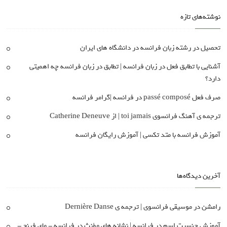
نوشته‌های تازه
تحصیل در رشته زبان فرانسه در دانشگاه های ایران
آشنایی با تطابق فعل در زبان فرانسه | تطابق در زبان فرانسه چه اهمیتی
دارد؟
صرف فعل passé composé در فرانسه |گرامر فرانسه
ترجمه ی آهنگ فرانسوی toi jamais | از Catherine Deneuve
آموزش فرانسه با متد تکسی | آموزش رایگان فرانسه
آخرین دیدگاه‌ها
رامشن
در
موسیقی فرانسوی | ترجمه ی Dernière Danse
آموزش جنسیت اسم در فرانسه | نشانه های مؤنث در فرانسه - مای فرنچ -