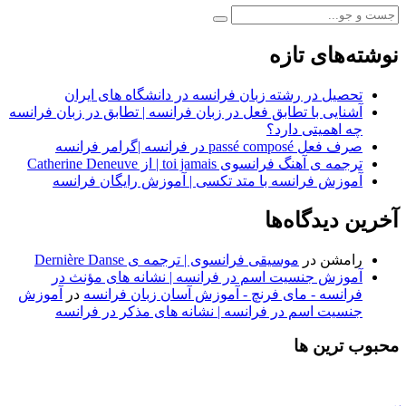
نوشته‌های تازه
تحصیل در رشته زبان فرانسه در دانشگاه های ایران
آشنایی با تطابق فعل در زبان فرانسه | تطابق در زبان فرانسه
چه اهمیتی دارد؟
صرف فعل passé composé در فرانسه |گرامر فرانسه
ترجمه ی آهنگ فرانسوی toi jamais | از Catherine Deneuve
آموزش فرانسه با متد تکسی | آموزش رایگان فرانسه
آخرین دیدگاه‌ها
رامشن
در
موسیقی فرانسوی | ترجمه ی Dernière Danse
آموزش جنسیت اسم در فرانسه | نشانه های مؤنث در
فرانسه - مای فرنچ - آموزش آسان زبان فرانسه
در
آموزش
جنسیت اسم در فرانسه | نشانه های مذکر در فرانسه
محبوب ترین ها